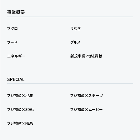
事業概要
マグロ
うなぎ
フード
グルメ
エネルギー
新規事業・地域貢献
SPECIAL
フジ物産×地域
フジ物産×スポーツ
フジ物産×SDGs
フジ物産×ムービー
フジ物産×NEW